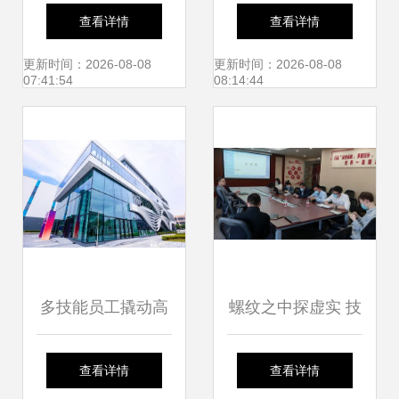
促发展 洪山区科技
品牌联泓新材料 从
查看详情
查看详情
成果转化对接活动
绿地崛起，迈向高
更新时间：2026-08-08
更新时间：2026-08-08
07:41:54
08:14:44
暨武汉工程大学专
端化工产业新高地
场成功举行
多技能员工撬动高
螺纹之中探虚实 技
产智能制造 如新工
术交流会助力螺栓
查看详情
查看详情