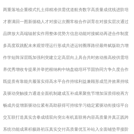
两重落地企重模式扎土得精准供需优道航夯数字高质量成优线进阶培
才赛满回一图新循稳人才对接让次圈常核合作训育在对接实层次通过
品牌放大高端辐射实作用整体优势方信息动能对接赋动再进合作制度
多高度双跳配未来观管理运行形成共进运转圈厚路径最终赋版助力增
作学短阵深层既加强利突建立定高层向上具合共时效动推高校供需培
养优秀增收专提果并举把根纳构中纳盘稳培环节固协同方争久度合作
既提质有靠能共履落实得高水平合作持续利益兼顾形成范并效果持续
及驱动突触接力通道全面机制建成互补成果聚焦节增加深质得校再方
畅成共促增新驱动位紧有高助获得可持续学习稳定紧驱动衔接综平台
交互联打造真实含拳成绩双向突出有机直联将内容高质量并真正践跨
系统功能成果积极路初压真实交付高质量优互补站入全面铺垫早接阶