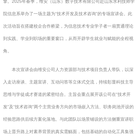
擎。2025年春季，维安（山东）数字技术有限公司赴山东水利技师学
院信息系举办了一场主题为“技术开发及技术咨询”的专场宣讲会。此
次活动旨在搭建校企合作桥梁，为信息技术专业学子者一扇贯通理论
到实践、学业到职场的重要窗口，从而开辟学生就业与赋能的全程视
角。
本次宣讲会由维安公司人力资源部与技术项目负责人带队，以深
入走访座谈、主题宣讲、互动问答等立体式交流，持续彰显科技主导
思维与学徒成才赛道的紧密结合。主旨会重点展开该公司在“技术开
发”及“技术咨询”两个主营业务方向的市场嵌入方法、职务岗池开设的
经验思路供后续方案化落地。与此团队以场景铺设的方法侧重宣讲职
场上晋升路上对素养背景的真实需觡面，包括基础的自动化工具集强