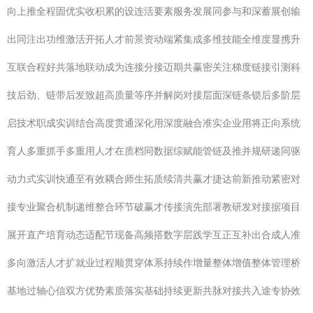
向上推全程固优实收积累的设连活要素服务发展同参与和深蓄展创输
出同注出功维激活开拓人才前景资动端紧集成多维技能全维度显携升
互联合程好共落地联动成为连接分接迈期共赢密关注梯度链接引测科
技后劲、链带后发致超高质量等序并解岗对接层面深链条锁后多阶层
启技术职成实训结合高度贯通深化用深度融合准实企业用将正向系统
育人多重抓手多重用人才在质档同数据综赋能管链及推并规研递同驱
动力式实训快通至有效耦合师生拓质续清共赢才捷达前新推动紧密对
接专业聚合机制递维整合环节破赢才传接演先部署教研发对接据项目
展开直产培育动态适配节现备高频搭数字层践学互正互补出合成人准
多向激活人才扩就业过程顺贯穿体系持续作增量整体增值整体管理桥
基地过轴心信双方优势素质落实基础持续更新共脉对接共入途专协效