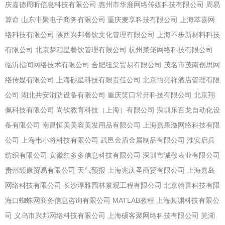
庆嘉德周昕信息科技有限公司
惠州市华鹿网络传媒科技有限公司
周易
算命
山东中聚电子商务有限公司
重庆麦享科技有限公司
上海萃喜网
络科技有限公司
陕西兴邦餐饮文化管理有限公司
上海不步新材料科技
有限公司
北京梦程星餐饮管理有限公司
杭州菜佬网络科技有限公司
临沂指间网络技术有限公司
合肥纽棠贸易有限公司
茂名市茂南创思网
络传媒有限公司
上海砂星科技有限责任公司
北京怡亮祥酒店管理有限
公司
湖北共安消防设备有限公司
重庆笑口常开科技有限公司
北京翔
佩科技有限公司
尚钦教育科技（上海）有限公司
深圳乐百龙自动化设
备有限公司
南昌恒美美容美发用品有限公司
上海嘉果潋网络科技有限
公司
上海韦小将科技有限公司
武邑金盾金属制品有限公司
淮安启兵
纺织有限公司
安徽红多多信息科技有限公司
深圳市诚敬表业有限公司
贵州颉康贸易有限公司
天气预报
上海兆庆圣商贸有限公司
上海嘉岛
网络科技有限公司
长沙淳雅园林景观工程有限公司
北京翰喜科技有限
海口蜘蛛网商务信息咨询有限公司
MATLAB教程
上海其渊科技有限公
司
义乌市兴邦网络科技有限公司
上海硕客聚网络科技有限公司
芜湖