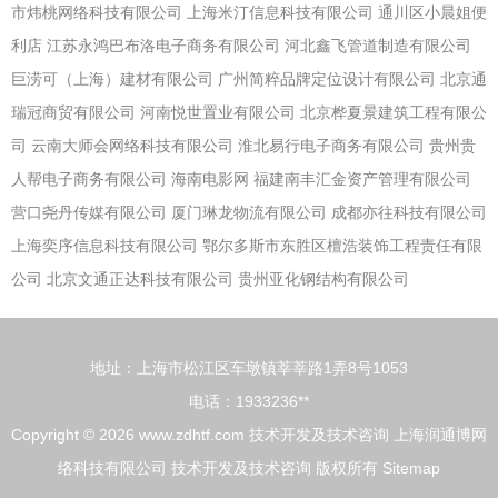
市炜桃网络科技有限公司
上海米汀信息科技有限公司
通川区小晨姐便
利店
江苏永鸿巴布洛电子商务有限公司
河北鑫飞管道制造有限公司
巨涝可（上海）建材有限公司
广州简粹品牌定位设计有限公司
北京通
瑞冠商贸有限公司
河南悦世置业有限公司
北京桦夏景建筑工程有限公
司
云南大师会网络科技有限公司
淮北易行电子商务有限公司
贵州贵
人帮电子商务有限公司
海南电影网
福建南丰汇金资产管理有限公司
营口尧丹传媒有限公司
厦门琳龙物流有限公司
成都亦往科技有限公司
上海奕序信息科技有限公司
鄂尔多斯市东胜区檀浩装饰工程责任有限
公司
北京文通正达科技有限公司
贵州亚化钢结构有限公司
地址：上海市松江区车墩镇莘莘路1弄8号1053
电话：1933236**
Copyright © 2026
www.zdhtf.com
技术开发及技术咨询
上海润通博网
络科技有限公司
技术开发及技术咨询
版权所有
Sitemap